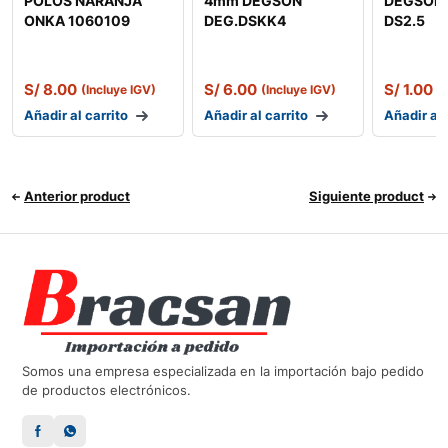
POLOS NARANJA
4mm DEGSON
DEGSON 
ONKA 1060109
DEG.DSKK4
DS2.5
S/
8.00
S/
6.00
S/
1.00
(Incluye IGV)
(Incluye IGV)
(
Añadir al carrito
Añadir al carrito
Añadir al 
Anterior product
Siguiente product
Somos una empresa especializada en la importación bajo pedido
de productos electrónicos.