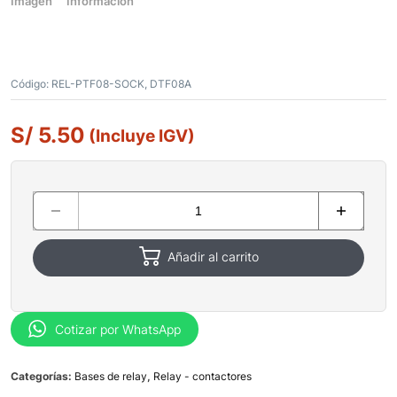
Imagen
Información
Código:
REL-PTF08-SOCK, DTF08A
S/
5.50
(Incluye IGV)
Añadir al carrito
Cotizar por WhatsApp
Categorías:
Bases de relay
,
Relay - contactores