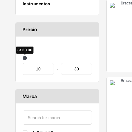
Instrumentos
Precio
S/
S/
30.00
10.00
-
Marca