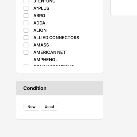
3-EN-UNO
A⁺PLUS
ABRO
ADDA
ALION
ALLIED CONNECTORS
AMASS
AMERICAN NET
AMPHENOL
COMMUNICATIONS
SOLUTIONS
AMPHENOL RF
Condition
ARCTIC
AVC
BAKU
New
Used
BOSCH
BOURNS
BS CONNECTOR
BYLJQ